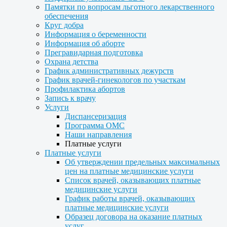
Памятки по вопросам льготного лекарственного
обеспечения
Круг добра
Информация о беременности
Информация об аборте
Прегравидарная подготовка
Охрана детства
График административных дежурств
График врачей-гинекологов по участкам
Профилактика абортов
Запись к врачу
Услуги
Диспансеризация
Программа ОМС
Наши направления
Платные услуги
Платные услуги
Об утверждении предельных максимальных
цен на платные медицинские услуги
Список врачей, оказывающих платные
медицинские услуги
График работы врачей, оказывающих
платные медицинские услуги
Образец договора на оказание платных
услуг