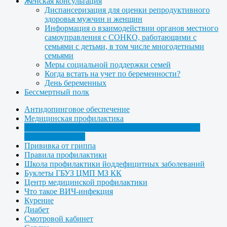
Женская консультация
Диспансеризация для оценки репродуктивного
здоровья мужчин и женщин
Информация о взаимодействии органов местного
самоуправления с СОНКО, работающими с
семьями с детьми, в том числе многодетными
семьями
Меры социальной поддержки семей
Когда встать на учет по беременности?
День беременных
Бессмертный полк
Антидопинговое обеспечение
Медицинская профилактика
Рекомендации по проф-ке гриппа для дошкольн. и
общеобразов.учр.
Прививка от гриппа
Правила профилактики
Школа профилактики йоддефицитных заболеваний
Буклеты ГБУЗ ЦМП МЗ КК
Центр медицинской профилактики
Что такое ВИЧ-инфекция
Курение
Диабет
Смотровой кабинет