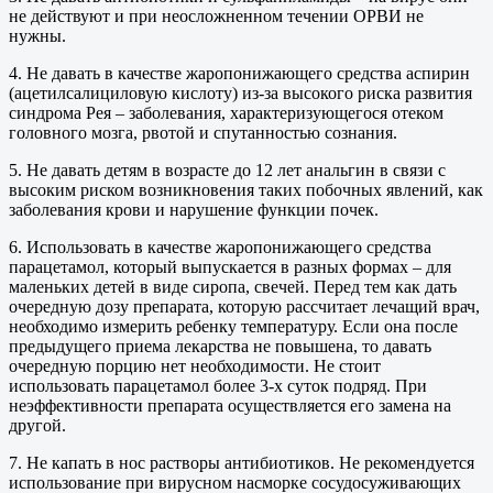
не действуют и при неосложненном течении ОРВИ не
нужны.
4. Не давать в качестве жаропонижающего средства аспирин
(ацетилсалициловую кислоту) из-за высокого риска развития
синдрома Рея – заболевания, характеризующегося отеком
головного мозга, рвотой и спутанностью сознания.
5. Не давать детям в возрасте до 12 лет анальгин в связи с
высоким риском возникновения таких побочных явлений, как
заболевания крови и нарушение функции почек.
6. Использовать в качестве жаропонижающего средства
парацетамол, который выпускается в разных формах – для
маленьких детей в виде сиропа, свечей. Перед тем как дать
очередную дозу препарата, которую рассчитает лечащий врач,
необходимо измерить ребенку температуру. Если она после
предыдущего приема лекарства не повышена, то давать
очередную порцию нет необходимости. Не стоит
использовать парацетамол более 3-х суток подряд. При
неэффективности препарата осуществляется его замена на
другой.
7. Не капать в нос растворы антибиотиков. Не рекомендуется
использование при вирусном насморке сосудосуживающих