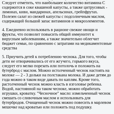
Следует отметить, что наибольшее количество витамина С
содержится в соке квашеной капусты, а также цитрусовых -
лимонах, киви, мандаринах, апельсинах, грейпфрутах.
Полезен салат из свежей капусты с подсолнечным маслом,
содержащий большой запас витаминов и микроэлементов.
4. Ежедневно использовать в рационе свежие овощи и
фрукты, что позволит повысить общий иммунитет к
вирусным заболеваниям, а также значительно облегчит
бюджет семьи, по сравнению с затратами на медикаментозные
средства
5. Приучить детей к потреблению чеснока. Для того, чтобы
дети не отворачивались от его жгучего, горького вкуса,
следует его мелко порезать или потолочь и положить на
бутерброд с маслом. Можно истолченный чеснок настоять на
молоке — 2 - 3 дольки на полстакана молока. И даже детям до
года можно в таком виде давать по каплям. Кроме того,
растолченный чеснок можно класть в изголовье ребенка.
Водой, настоянной на таком чесноке, можно обработать
игрушки, кроватку. "Чесночное" масло: измельченный чеснок
смешать со сливочным маслом и использовать для
бутербродов. Очищенный чеснок можно повесить в марлевом
мешочке над кроватью или положить под подушку.