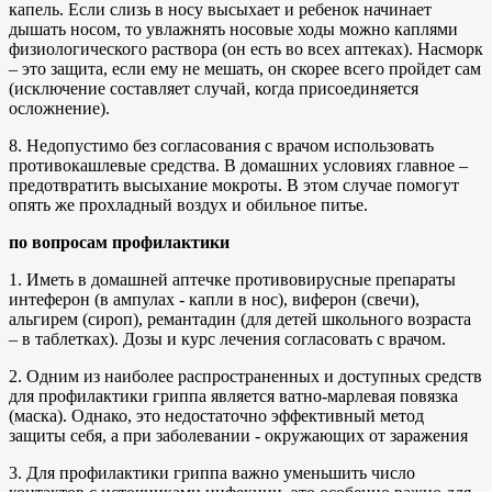
капель. Если слизь в носу высыхает и ребенок начинает
дышать носом, то увлажнять носовые ходы можно каплями
физиологического раствора (он есть во всех аптеках). Насморк
– это защита, если ему не мешать, он скорее всего пройдет сам
(исключение составляет случай, когда присоединяется
осложнение).
8. Недопустимо без согласования с врачом использовать
противокашлевые средства. В домашних условиях главное –
предотвратить высыхание мокроты. В этом случае помогут
опять же прохладный воздух и обильное питье.
по вопросам профилактики
1. Иметь в домашней аптечке противовирусные препараты
интеферон (в ампулах - капли в нос), виферон (свечи),
альгирем (сироп), ремантадин (для детей школьного возраста
– в таблетках). Дозы и курс лечения согласовать с врачом.
2. Одним из наиболее распространенных и доступных средств
для профилактики гриппа является ватно-марлевая повязка
(маска). Однако, это недостаточно эффективный метод
защиты себя, а при заболевании - окружающих от заражения
3. Для профилактики гриппа важно уменьшить число