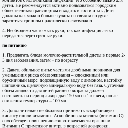
контактов с источниками инфекции, это особенно важно для
детей. Не рекомендуется активно пользоваться городским
общественным транспортом и ходить в гости и т.п. Дети
должны как можно больше гулять: на свежем воздухе
заразиться гриппом практически невозможно.
4. Необходимо часто мыть руки, так как инфекция легко
передается через грязные руки.
по питанию
1. Предлагать блюда молочно-растительной диеты в первые 2-
3 дня заболевания, затем – по возрасту.
2. Давать обильное питье частыми дробными порциями для
уменьшения риска обезвоживания – клюквенный или
брусничный морс, подслащенную воду с лимоном, настойку
шиповника, щелочную минеральную воду без газа. Суточный
объем жидкости для детей раннего возраста должен
составлять на период лихорадки 150 мл на 1 кг веса, после
снижения температуры – 100 мл.
3. Дополнительно необходимо принимать аскорбиновую
кислоту иполивитамины. Аскорбиновая кислота (витамин С)
способствует повышению сопротивляемости организм.
Витамин С применяют внутрь в возрасной дозировки.