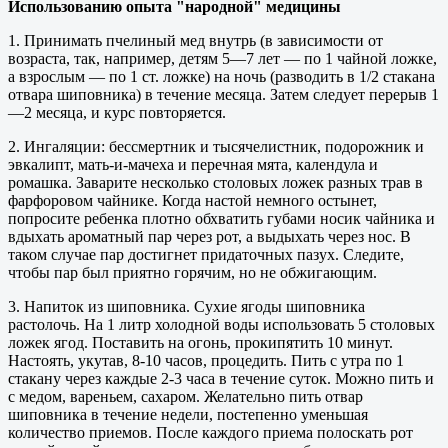
Использованию опыта "народной" медицины
1. Принимать пчелиный мед внутрь (в зависимости от
возраста, так, например, детям 5—7 лет — по 1 чайной ложке,
а взрослым — по 1 ст. ложке) на ночь (разводить в 1/2 стакана
отвара шиповника) в течение месяца. Затем следует перерыв 1
—2 месяца, и курс повторяется.
2. Ингаляции: бессмертник и тысячелистник, подорожник и
эвкалипт, мать-и-мачеха и перечная мята, календула и
ромашка. Заварите несколько столовых ложек разных трав в
фарфоровом чайнике. Когда настой немного остынет,
попросите ребенка плотно обхватить губами носик чайника и
вдыхать ароматный пар через рот, а выдыхать через нос. В
таком случае пар достигнет придаточных пазух. Следите,
чтобы пар был приятно горячим, но не обжигающим.
3. Напиток из шиповника. Сухие ягоды шиповника
растолочь. На 1 литр холодной воды использовать 5 столовых
ложек ягод. Поставить на огонь, прокипятить 10 минут.
Настоять, укутав, 8-10 часов, процедить. Пить с утра по 1
стакану через каждые 2-3 часа в течение суток. Можно пить и
с медом, вареньем, сахаром. Желательно пить отвар
шиповника в течение недели, постепенно уменьшая
количество приемов. После каждого приема полоскать рот