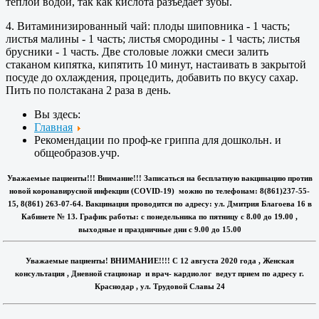
теплой водой, так как кислота разъедает зубы.
4. Витаминизированный чай: плоды шиповника - 1 часть;
листья малины - 1 часть; листья смородины - 1 часть; листья
брусники - 1 часть. Две столовые ложки смеси залить
стаканом кипятка, кипятить 10 минут, настаивать в закрытой
посуде до охлаждения, процедить, добавить по вкусу сахар.
Пить по полстакана 2 раза в день.
Вы здесь:
Главная
Рекомендации по проф-ке гриппа для дошкольн. и
общеобразов.учр.
Уважаемые пациенты!!! Внимание!!! Записаться на бесплатную вакцинацию против
новой коронавирусной инфекции (COVID-19) можно по телефонам: 8(861)237-55-
15, 8(861) 263-07-64. Вакцинация проводится по адресу: ул. Дмитрия Благоева 16 в
Кабинете № 13. График работы: с понедельника по пятницу с 8.00 до 19.00 ,
выходные и праздничные дни с 9.00 до 15.00
Уважаемые пациенты! ВНИМАНИЕ!!!! С 12 августа 2020 года , Женская
консультация , Дневной стационар и врач- кардиолог ведут прием по адресу г.
Краснодар , ул. Трудовой Славы 24