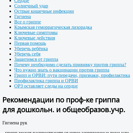
Сердце
Солнечный удар
Острые кишечные инфекции
Гигиена
Все о гриппе
Крымская геморрагическая лихорадка
Ключевые симптомы
Ключевые действия
Первая помощь
Уберечь ребёнка
Уберечь себя
Защитимся от гриппа
Почему необходимо сделать прививку против гриппа?
Что нужно знать о вакцинации против гриппа
Грипп и ОРВИ: пути передачи, признаки, профилактика
Профилактика гриппа и ОРВИ
ОРЗ оставляет следы на сердце
Рекомендации по проф-ке гриппа
для дошкольн. и общеобразов.учр.
Гигиена рук
- грипп может распространяться через загрязненные руки или