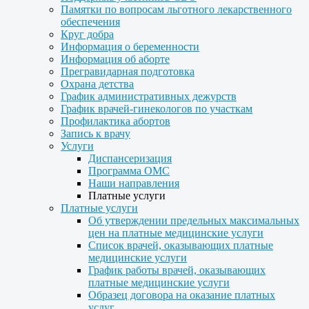
Памятки по вопросам льготного лекарственного
обеспечения
Круг добра
Информация о беременности
Информация об аборте
Прегравидарная подготовка
Охрана детства
График административных дежурств
График врачей-гинекологов по участкам
Профилактика абортов
Запись к врачу
Услуги
Диспансеризация
Программа ОМС
Наши направления
Платные услуги
Платные услуги
Об утверждении предельных максимальных
цен на платные медицинские услуги
Список врачей, оказывающих платные
медицинские услуги
График работы врачей, оказывающих
платные медицинские услуги
Образец договора на оказание платных
услуг