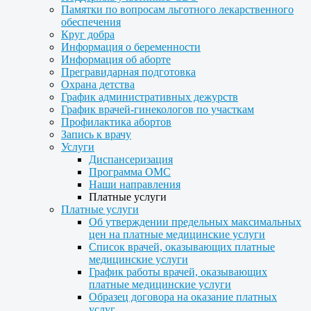
Памятки по вопросам льготного лекарственного
обеспечения
Круг добра
Информация о беременности
Информация об аборте
Прегравидарная подготовка
Охрана детства
График административных дежурств
График врачей-гинекологов по участкам
Профилактика абортов
Запись к врачу
Услуги
Диспансеризация
Программа ОМС
Наши направления
Платные услуги
Платные услуги
Об утверждении предельных максимальных
цен на платные медицинские услуги
Список врачей, оказывающих платные
медицинские услуги
График работы врачей, оказывающих
платные медицинские услуги
Образец договора на оказание платных
услуг