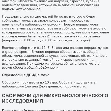
алкоголь. Избегать физической нагрузки, стрессов, курения,
болевых воздействий, которые вызывают физиологический
подъём катехоламинов.
Предварительно на дно чистой ёмкости, в которую будет
собираться моча, высыпают консервант - порошок из
полученной в лаборатории емкости. Первую порцию мочи
сливают в унитаз, засекают время и собирают мочу в ёмкость с
консервантом ровно в течение суток, последнее мочеиспускание
в сосуд должно быть через 24 часа от засечённого времени
(например, с 8.00 утра до 8.00 утра следующего дня).
Возможен сбор мочи за 12, 6, 3 часа или разовая порция, лучше
в дневное время. В конце периода сбора измерить общий
объем мочи, выделенной за сутки, перемешать её, отлить часть
в специально выданный контейнер и сразу принести на
исследование. При сдаче материала обязательно отметьте
время сбора и общий объём мочи.
Определения ДПИД в моче
Сбор мочи произвести до 10 утра. Собрать и доставить в
лабораторию 1-ю или 2-ю утреннюю порцию мочи.
СБОР МОЧИ ДЛЯ МИКРОБИОЛОГИЧЕСКОГО
ИССЛЕДОВАНИЯ
Посев мочи (с определением чувствительности к