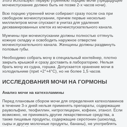
этого используют первую утреннюю порцию мочи (предыдущее
мочеиспускание должно быть не позже 2-х часов ночи).
Всю порцию утренней мочи собирают сразу после сна при
свободном мочеиспускании, причем первые несколько
миллилитров мочи спускают в унитаз для удаления
десквамированных клеток из мочеиспускательного канала.
Мужчины при мочеиспускании должны полностью оттянуть
кожную складку и освободить наружное отверстие
мочеиспускательного канала. Женщины должны раздвинуть
половые губы.
Необходимо собрать мочу в специальный контейнер, плотно
закрыть крышкой и сразу доставить в лабораторию. Нельзя
брать мочу из судна, горшка. Допускается хранение мочи в
холодильнике (приt +2°+4°C), но не более 1,5 часов.
ИССЛЕДОВАНИЯ МОЧИ НА ГОРМОНЫ
Анализ мочи на катехоламины
Перед плановым сбором мочи для определения катехоламинов
в течение 3-х дней нельзя применять препараты, содержащие
раувольфию, теофиллин, нитроглицерин, кофеин, этанол. Если
возможно, не принимать другие лекарственные средства, а
также пищевые продукты, содержащие серотонин (шоколад,
сыры и другие молочные продукты, бананы), не употреблять