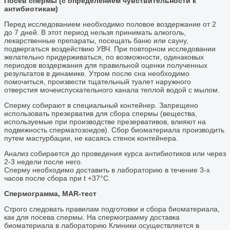
Посев спермы (с определением чувствительности к
антибиотикам)
Перед исследованием необходимо половое воздержание от 2
до 7 дней. В этот период нельзя принимать алкоголь,
лекарственные препараты, посещать баню или сауну,
подвергаться воздействию УВЧ. При повторном исследовании
желательно придерживаться, по возможности, одинаковых
периодов воздержания для правильной оценки полученных
результатов в динамике. Утром после сна необходимо
помочиться, произвести тщательный туалет наружного
отверстия мочеиспускательного канала теплой водой с мылом.
Сперму собирают в специальный контейнер. Запрещено
использовать презерватив для сбора спермы (вещества,
используемые при производстве презервативов, влияют на
подвижность сперматозоидов). Сбор биоматериала производить
путем мастурбации, не касаясь стенок контейнера.
Анализ собирается до проведения курса антибиотиков или через
2-3 недели после него.
Сперму необходимо доставить в лабораторию в течение 3-х
часов после сбора при t +37°С.
Спермограмма, MAR-тест
Строго следовать правилам подготовки и сбора биоматериала,
как для посева спермы. На спермограмму доставка
биоматериала в лабораторию Клиники осуществляется в