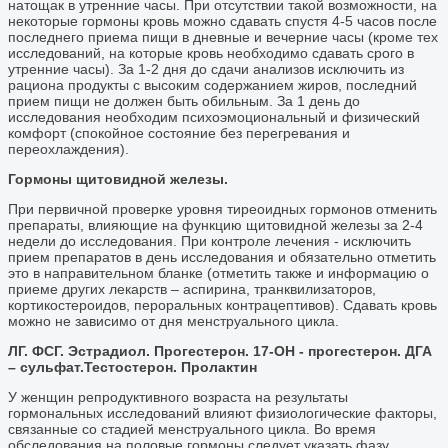
натощак в утренние часы. При отсутствии такой возможности, на
некоторые гормоны кровь можно сдавать спустя 4-5 часов после
последнего приема пищи в дневные и вечерние часы (кроме тех
исследований, на которые кровь необходимо сдавать срого в
утренние часы). За 1-2 дня до сдачи анализов исключить из
рациона продукты с высоким содержанием жиров, последний
прием пищи не должен быть обильным. За 1 день до
исследования необходим психоэмоциональный и физический
комфорт (спокойное состояние без перегревания и
переохлаждения).
Гормоны щитовидной железы.
При первичной проверке уровня тиреоидных гормонов отменить
препараты, влияющие на функцию щитовидной железы за 2-4
недели до исследования. При контроле лечения - исключить
прием препаратов в день исследования и обязательно отметить
это в направительном бланке (отметить также и информацию о
приеме других лекарств – аспирина, транквилизаторов,
кортикостероидов, пероральных контрацептивов). Сдавать кровь
можно не зависимо от дня менструального цикла.
ЛГ. ФСГ. Эстрадиол. Прогестерон. 17-ОН - прогестерон. ДГА
– сульфат.Тестостерон. Пролактин
У женщин репродуктивного возраста на результаты
гормональных исследований влияют физиологические факторы,
cвязанные со стадией менструального цикла. Во время
обследования на половые гормоны следует указать фазу