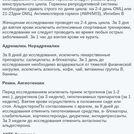
менструального цикла. Гормоны репродуктивной системы
необходимо сдавать строго по дням цикла: на 2-4 день ОМЦ или
21-23дни ОМЦ. Антимюллеров гормон (AMH/MIS), Ингибин B
Женщинам исследование проводят на 2-4 день цикла. За 3 дня
до взятия крови исключить интенсивные спортивные тренировки,
исследование не следует проводить во время любых острых
заболеваний. За 1 час до взятия крови не курить.
Адреналин. Норадреналин
За 8 дней до исследования, исключить лекарственные
препараты: салицилаты, в-блокаторы. За 1 день до
исследования необходимо воздержаться от тяжелой физической
нагрузки, исключить алкоголь, кофе, чай, витамины группы В,
бананы.
Ренин. Ангиотензин
Перед исследованием исключить прием эстрогенов (за 1-2
мес.), диуретиков (за 3 недели), гипотензивных препаратов (за 1
неделю). Взятие крови осуществлять в положении сидя или
стоя. АльдостеронПо согласованию с врачом, за 8 дней до
исследования отменить гипотензивные средства, в- блокаторы,
слабительные, кортикостероиды, диуретики, антидепрессанты.
За 3 недели до исследования отменить антагонисты
альдостерона.