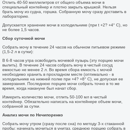
Отлить 40-50 миллилитров от общего объема мочи в
специальный контейнер и плотно закрыть крышкой. Нельзя
брать мочу из судна, горшка. Собранную мочу сразу доставить в
лабораторию.
Допускается хранение мочи в холодильнике (при t +2? +4° С), но
не более 1,5 часов.
Сбор суточной мочи
Собрать мочу в течение 24 часов на обычном питьевом режиме
(1,5-2 л в сутки):
В 6-8 часов утра освободить мочевой пузырь (эту порцию мочи
вылить). В течение 24 часов собрать мочу в чистый сосуд
емкостью не менее 2 л. Во время сбора емкость с мочой
необходимо хранить в прохладном месте (оптимально - в
холодильнике на нижней полке при +4? +8° С), не допуская ее
замерзания. Последнюю порцию мочи собрать точно в то же
время, когда накануне был начат сбор.
Измерить количество мочи, отлить 50-100 мл в чистый
контейнер. Обязательно написать на контейнере объем мочи,
собранной за сутки.
Анализ мочи по Нечипоренко
Собрать мочу утром (сразу после сна) по методу 3-х стаканной
пробы: начинать мочиться в унитаз, среднюю порцию собрать в