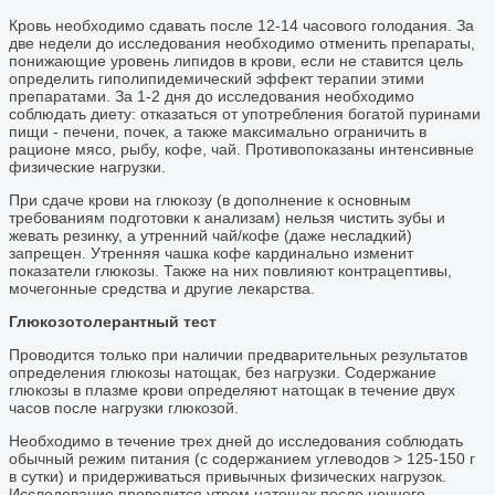
Кровь необходимо сдавать после 12-14 часового голодания. За
две недели до исследования необходимо отменить препараты,
понижающие уровень липидов в крови, если не ставится цель
определить гиполипидемический эффект терапии этими
препаратами. За 1-2 дня до исследования необходимо
соблюдать диету: отказаться от употребления богатой пуринами
пищи - печени, почек, а также максимально ограничить в
рационе мясо, рыбу, кофе, чай. Противопоказаны интенсивные
физические нагрузки.
При сдаче крови на глюкозу (в дополнение к основным
требованиям подготовки к анализам) нельзя чистить зубы и
жевать резинку, а утренний чай/кофе (даже несладкий)
запрещен. Утренняя чашка кофе кардинально изменит
показатели глюкозы. Также на них повлияют контрацептивы,
мочегонные средства и другие лекарства.
Глюкозотолерантный тест
Проводится только при наличии предварительных результатов
определения глюкозы натощак, без нагрузки. Содержание
глюкозы в плазме крови определяют натощак в течение двух
часов после нагрузки глюкозой.
Необходимо в течение трех дней до исследования соблюдать
обычный режим питания (с содержанием углеводов > 125-150 г
в сутки) и придерживаться привычных физических нагрузок.
Исследование проводится утром натощак после ночного