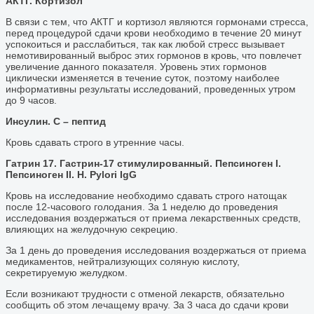
АКТГ. Кортизол
В связи с тем, что АКТГ и кортизол являются гормонами стресса,
перед процедурой сдачи крови необходимо в течение 20 минут
успокоиться и расслабиться, так как любой стресс вызывает
немотивированный выброс этих гормонов в кровь, что повлечет
увеличение данного показателя. Уровень этих гормонов
циклически изменяется в течение суток, поэтому наиболее
информативны результаты исследований, проведенных утром
до 9 часов.
Инсулин. С – пептид
Кровь сдавать строго в утренние часы.
Гатрин 17. Гастрин-17 стимулированный. Пепсиноген I.
Пепсиноген II. H. Pylori IgG
Кровь на исследование необходимо сдавать строго натощак
после 12-часового голодания. За 1 неделю до проведения
исследования воздержаться от приема лекарственных средств,
влияющих на желудочную секрецию.
За 1 день до проведения исследования воздержаться от приема
медикаментов, нейтрализующих соляную кислоту,
секретируемую желудком.
Если возникают трудности с отменой лекарств, обязательно
сообщить об этом лечащему врачу. За 3 часа до сдачи крови