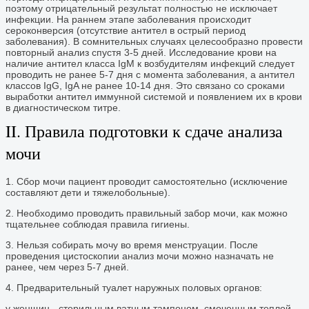
поэтому отрицательный результат полностью не исключает
инфекции. На раннем этапе заболевания происходит
сероконверсия (отсутствие антител в острый период
заболевания). В сомнительных случаях целесообразно провести
повторный анализ спустя 3-5 дней. Исследование крови на
наличие антител класса IgМ к возбудителям инфекций следует
проводить не ранее 5-7 дня с момента заболевания, а антител
классов IgG, IgA не ранее 10-14 дня. Это связано со сроками
выработки антител иммунной системой и появлением их в крови
в диагностическом титре.
II. Правила подготовки к сдаче анализа
мочи
1. Сбор мочи пациент проводит самостоятельно (исключение
составляют дети и тяжелобольные).
2. Необходимо проводить правильный забор мочи, как можно
тщательнее соблюдая правила гигиены.
3. Нельзя собирать мочу во время менструации. После
проведения цистоскопии анализ мочи можно назначать не
ранее, чем через 5-7 дней.
4. Предварительный туалет наружных половых органов:
у женщин - стерильным ватным тампоном, смоченным теплой