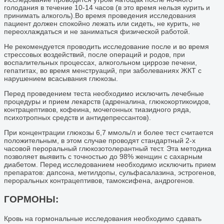
голодания в течение 10-14 часов (в это время нельзя курить и
принимать алкоголь).Во время проведения исследования
пациент должен спокойно лежать или сидеть, не курить, не
переохлаждаться и не заниматься физической работой.
Не рекомендуется проводить исследование после и во время
стрессовых воздействий, после операций и родов, при
воспалительных процессах, алкогольном циррозе печени,
гепатитах, во время менструаций, при заболеваниях ЖКТ с
нарушением всасывания глюкозы.
Перед проведением теста необходимо исключить лечебные
процедуры и прием лекарств (адреналина, глюкокортикоидов,
контрацептивов, кофеина, мочегонных тиазидного ряда,
психотропных средств и антидепрессантов).
При концентрации глюкозы 6,7 ммоль/л и более тест считается
положительным, в этом случае проводят стандартный 2-х
часовой пероральный глюкозотолерантный тест. Эта методика
позволяет выявить с точностью до 98% женщин с сахарным
диабетом. Перед исследованием необходимо исключить прием
препаратов: дапсона, метилдопы, сульфасалазина, эстрогенов,
пероральных контрацептивов, тамоксифена, андрогенов.
ГОРМОНЫ:
Кровь на гормональные исследования необходимо сдавать