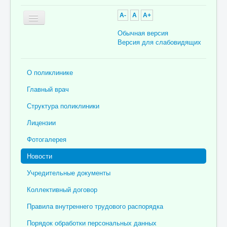
A-
A
A+
Обычная версия
Версия для слабовидящих
Главная
О поликлинике
Об учреждении
Главный врач
Для пациента
Структура поликлиники
Информация для специалистов
Лицензии
Медицинская профилактика
Фотогалерея
Врачи
Новости
Контролирующие органы
Учредительные документы
Лекарственное обеспечение
Коллективный договор
Документы
Правила внутреннего трудового распорядка
Вакансии
Порядок обработки персональных данных