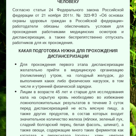
ЧЕЛОВЕКУ
Согласно статьи 24 Федерального закона Российской
федерации от 21 ноября 2011г. № 323-ФЗ «Об основах
охраны здоровья граждан в Российской федерации»
работодатели обязаны обеспечивать условия для
прохождения работниками медицинских осмотров и
диспансеризации, а также беспрепятственно отпускать
работников для их прохождения.
КАКАЯ ПОДГОТОВКА НУЖНА ДЛЯ ПРОХОЖДЕНИЯ
ДИСПАНСЕРИЗАЦИИ
Для прохождения первого этапа диспансеризации
желательно прийти в медицинскую организацию
(поликлинику) утром, на голодный желудок, до
выполнения каких либо физических нагрузок, в том
числе и утренней физической зарядки.
Лицам в возрасте 45 лет и старше для исследования
кала на скрытую кровь необходимо во избежание
ложноположительных результатов в течение 3 суток
перед диспансеризацией не есть мясную пищу, а
также других продуктов, в состав которых входит
значительное количество железа (яблоки, зеленый лук,
сладкий болгарский перец, белая фасоль, шпинат), а
также овощи, содержащие много таких ферментов как
каталаза и пероксидаза (огурцы, хрен, цветная