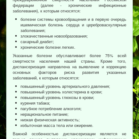
Отзывы пациентов
федерации (далее - хронические инфекционные
заболевания), к которым относятся:
Контакты
болезни системы кровообращения и в первую очередь
ишемическая болезнь сердца и цереброваскулярные
Женская консультация
заболевания;
Бессмертный полк
злокачественные новообразования;
сахарный диабет;
хронические болезни легких.
Указанные болезни обуславливают более 75% всей
смертности населения нашей страны. Кроме того,
диспансеризация направлена на выявление и коррекцию
основных факторов риска развития указанных
заболеваний, к которым относятся:
повышенный уровень артериального давления;
повышенный уровень холестерина в крови;
повышенный уровень глюкозы в крови;
курения табака;
пагубное потребление алкоголя;
нерациональное питание;
низкая физическая активность;
избыточная масса тела или ожирение.
Важной особенностью диспансеризации является не