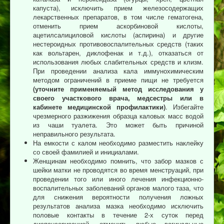
капуста), исключить прием железосодержащих
лекарственных препаратов, в том числе гематогена,
отменить прием аскорбиновой кислоты,
ацетилсалициловой кислоты (аспирина) и другие
нестероидных противовоспалительных средств (таких
как вольтарен, диклофенак и т.д.), отказаться от
использования любых слабительных средств и клизм.
При проведении анализа кала иммунохимическим
методом ограничений в приеме пищи не требуется
(уточните применяемый метод исследования у
своего участкового врача, медсестры или в
кабинете медицинской профилактики)
. Избегайте
чрезмерного разжижения образца каловых масс водой
из чаши туалета. Это может быть причиной
неправильного результата.
На емкости с калом необходимо разместить наклейку
со своей фамилией и инициалами.
Женщинам необходимо помнить, что забор мазков с
шейки матки не проводятся во время менструаций, при
проведении того или иного лечения инфекционно-
воспалительных заболеваний органов малого таза, что
для снижения вероятности получения ложных
результатов анализа мазка необходимо исключить
половые контакты в течение 2-х суток перед
диспансеризацией, отменить любые вагинальные