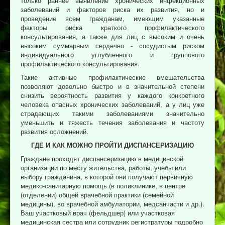
только раннее выявление хронических инфекционных
заболеваний и факторов риска их развития, но и
проведение всем гражданам, имеющим указанные
факторы риска краткого профилактического
консультирования, а также для лиц с высоким и очень
высоким суммарным сердечно - сосудистым риском
индивидуального углубленного и группового
профилактического консультирования.
Такие активные профилактические вмешательства
позволяют довольно быстро и в значительной степени
снизить вероятность развития у каждого конкретного
человека опасных хронических заболеваний, а у лиц уже
страдающих такими заболеваниями значительно
уменьшить и тяжесть течения заболевания и частоту
развития осложнений.
ГДЕ И КАК МОЖНО ПРОЙТИ ДИСПАНСЕРИЗАЦИЮ
Граждане проходят диспансеризацию в медицинской
организации по месту жительства, работы, учебы или
выбору гражданина, в которой они получают первичную
медико-санитарную помощь (в поликлинике, в центре
(отделении) общей врачебной практики (семейной
медицины), во врачебной амбулатории, медсанчасти и др.).
Ваш участковый врач (фельдшер) или участковая
медицинская сестра или сотрудник регистратуры подробно