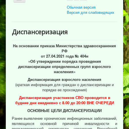
Обычная версия
Версия для слабовидящих
Главная
Диспансеризация
Об учреждении
Для пациента
На основании приказа Министерства здравоохранения
РФ
Информация для специалистов
от 27.04.2021 года № 404н
«Об утверждении порядка проведения
Медицинская профилактика
диспансеризации определенных групп взрослого
населения»
Врачи
Диспансеризация взрослого населения
Контролирующие органы
(краткая информация для граждан о диспансеризации и
порядке ее прохождения)
Лекарственное обеспечение
Диспансеризация участников СВО проводится в
будние дни ежедневно с 8.00 до 20:00 ВНЕ ОЧЕРЕДИ
Документы
ОСНОВНЫЕ ЦЕЛИ ДИСПАНСЕРИЗАЦИИ
Вакансии
Ранее выявление хронических инфекционных заболеваний,
Связаться с нами
являющихся основной причиной инвалидности и
преждевременной смертности населения Российской